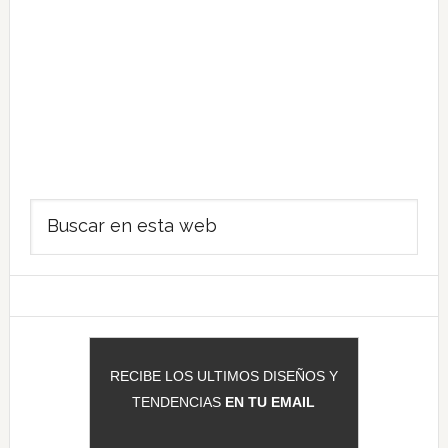
Barra
Buscar
lateral
en
principal
esta
web
RECIBE LOS ULTIMOS DISEÑOS Y
TENDENCIAS
EN TU EMAIL