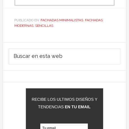
PUBLICADO EN:
FACHADAS MINIMALISTAS
,
FACHADAS
MODERNAS
,
SENCILLAS
Barra
Buscar
lateral
en
principal
esta
web
RECIBE LOS ULTIMOS DISEÑOS Y
TENDENCIAS
EN TU EMAIL