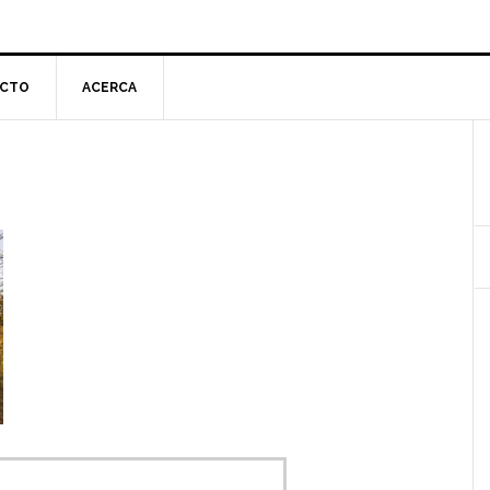
CTO
ACERCA
l
p