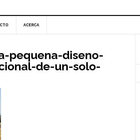
CTO
ACERCA
l
da-pequena-diseno-
p
ional-de-un-solo-