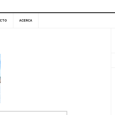
CTO
ACERCA
l
p