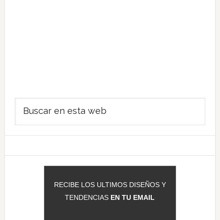
Barra
Buscar
lateral
en
principal
esta
web
RECIBE LOS ULTIMOS DISEÑOS Y
TENDENCIAS
EN TU EMAIL