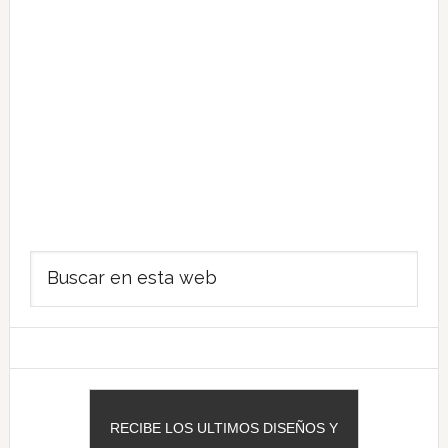
Barra
Buscar
lateral
en
principal
esta
web
RECIBE LOS ULTIMOS DISEÑOS Y