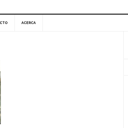
CTO
ACERCA
l
p