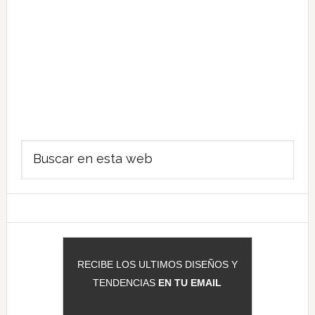
Barra
Buscar
lateral
en
principal
esta
web
RECIBE LOS ULTIMOS DISEÑOS Y
TENDENCIAS
EN TU EMAIL