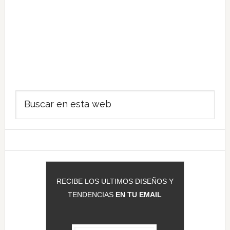
Barra
Buscar
lateral
en
principal
esta
web
RECIBE LOS ULTIMOS DISEÑOS Y
TENDENCIAS
EN TU EMAIL