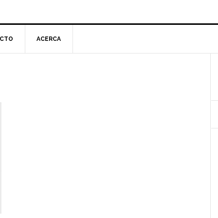
CTO
ACERCA
l
p