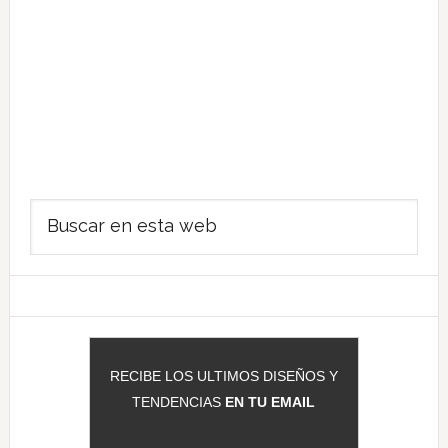
Barra
Buscar
lateral
en
principal
esta
web
RECIBE LOS ULTIMOS DISEÑOS Y
TENDENCIAS
EN TU EMAIL