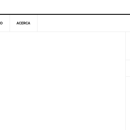
TO
ACERCA
l
p