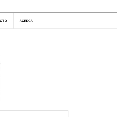
CTO
ACERCA
l
p