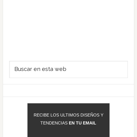
Barra
Buscar
lateral
en
principal
esta
web
RECIBE LOS ULTIMOS DISEÑOS Y
TENDENCIAS
EN TU EMAIL