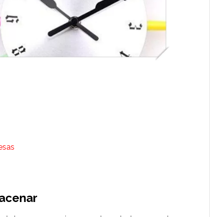
mesas
macenar