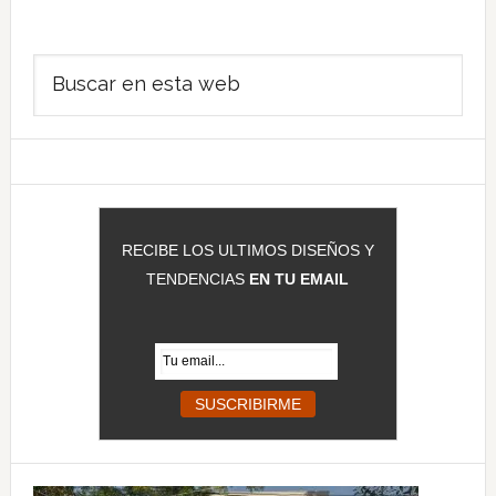
Barra
Buscar
lateral
en
principal
esta
web
RECIBE LOS ULTIMOS DISEÑOS Y
TENDENCIAS
EN TU EMAIL