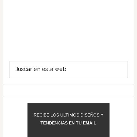
Barra
Buscar
lateral
en
principal
esta
web
RECIBE LOS ULTIMOS DISEÑOS Y
TENDENCIAS
EN TU EMAIL