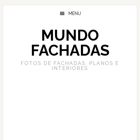
Saltar
Saltar
al
a
MENU
contenido
la
principal
barra
MUNDO
lateral
principal
FACHADAS
FOTOS DE FACHADAS, PLANOS E
INTERIORES