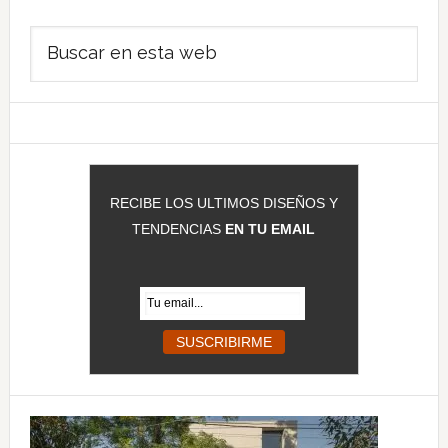
Barra
Buscar
lateral
en
principal
esta
web
RECIBE LOS ULTIMOS DISEÑOS Y
TENDENCIAS
EN TU EMAIL