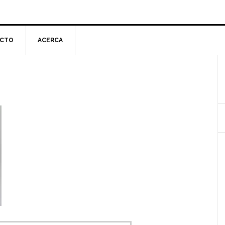
CTO
ACERCA
l
p