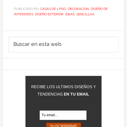
PUBLICADO EN:
CASAS DE 1 PISO
,
DECORACION
,
DISEÑO DE
INTERIORES
,
DISEÑO EXTERIOR
,
IDEAS
,
SENCILLAS
Barra
Buscar
lateral
en
principal
esta
web
RECIBE LOS ULTIMOS DISEÑOS Y
TENDENCIAS
EN TU EMAIL