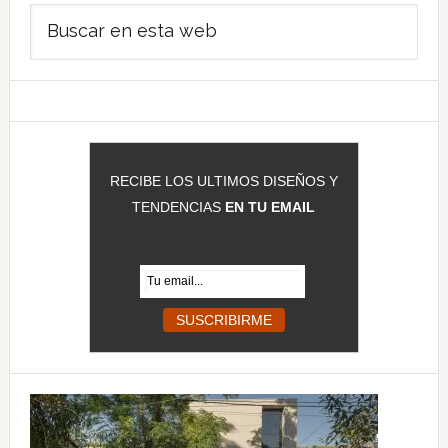
Barra
Buscar
lateral
en
principal
esta
web
RECIBE LOS ULTIMOS DISEÑOS Y
TENDENCIAS
EN TU EMAIL