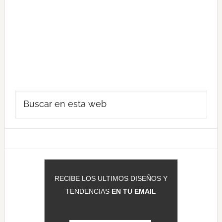
Barra
Buscar
lateral
en
principal
esta
web
RECIBE LOS ULTIMOS DISEÑOS Y
TENDENCIAS
EN TU EMAIL