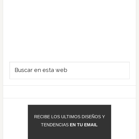
Barra
Buscar
lateral
en
principal
esta
web
RECIBE LOS ULTIMOS DISEÑOS Y
TENDENCIAS
EN TU EMAIL