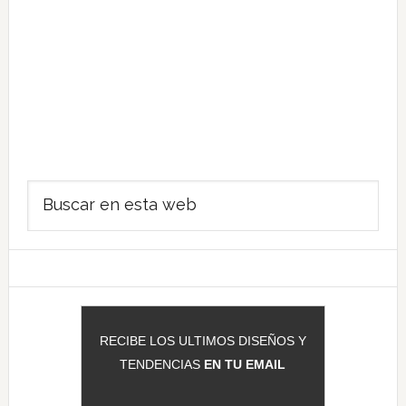
Barra
Buscar
lateral
en
principal
esta
web
RECIBE LOS ULTIMOS DISEÑOS Y
TENDENCIAS
EN TU EMAIL