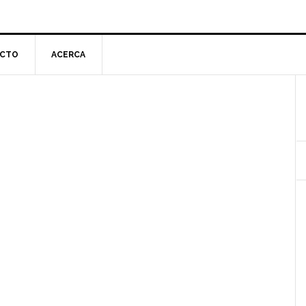
CTO
ACERCA
l
p