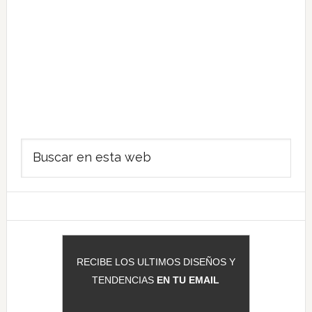
Barra
Buscar
lateral
en
principal
esta
web
RECIBE LOS ULTIMOS DISEÑOS Y
TENDENCIAS
EN TU EMAIL