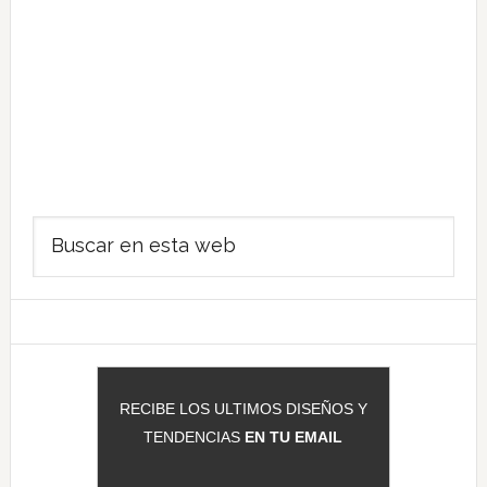
Barra
Buscar
lateral
en
principal
esta
web
RECIBE LOS ULTIMOS DISEÑOS Y
TENDENCIAS
EN TU EMAIL