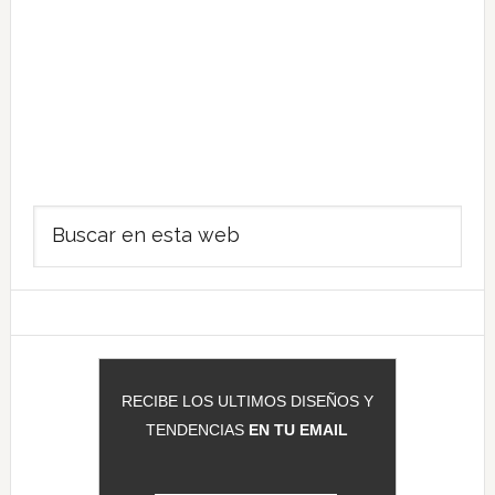
Barra
Buscar
lateral
en
principal
esta
web
RECIBE LOS ULTIMOS DISEÑOS Y
TENDENCIAS
EN TU EMAIL