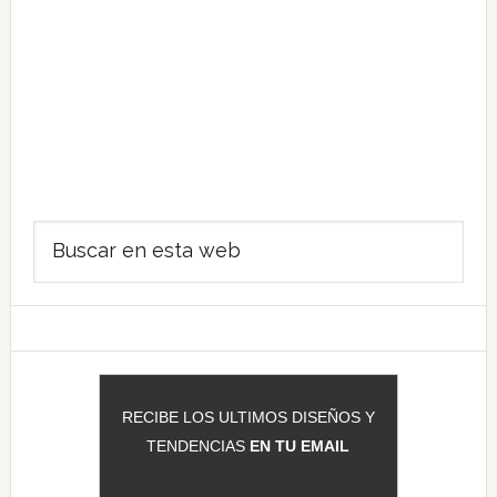
Barra
Buscar
lateral
en
principal
esta
web
RECIBE LOS ULTIMOS DISEÑOS Y
TENDENCIAS
EN TU EMAIL