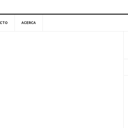
CTO
ACERCA
l
p