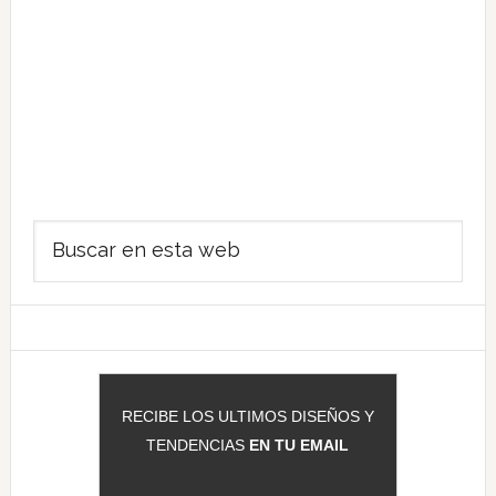
Barra
Buscar
lateral
en
principal
esta
web
RECIBE LOS ULTIMOS DISEÑOS Y
TENDENCIAS
EN TU EMAIL