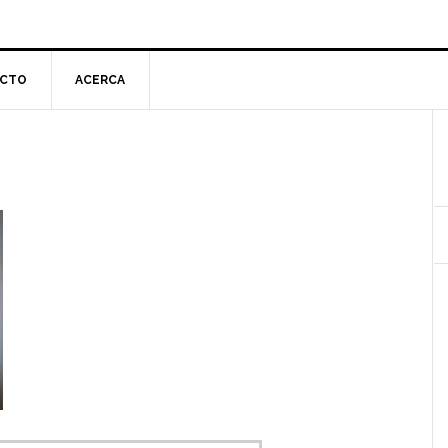
CTO
ACERCA
l
p