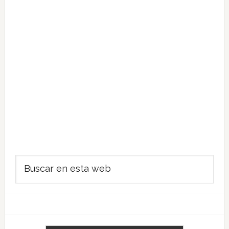
Barra
Buscar
lateral
en
principal
esta
web