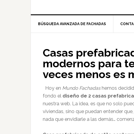
BÚSQUEDA AVANZADA DE FACHADAS
CONTA
Casas prefabrica
modernos para te
veces menos es 
Hoy en
Mundo Fachadas
hemos decidido
fondo el
diseño de 2 casas prefabric
nuestra web. La idea, es que no solo pue
viviendas, sino que puedan entender que,
nada que envidiarle a las demás… come