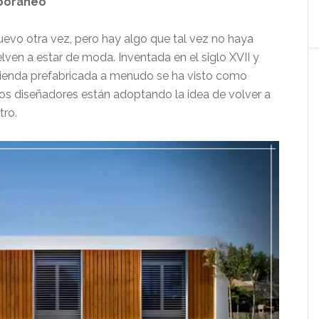
mporáneo
uevo otra vez, pero hay algo que tal vez no haya
lven a estar de moda. Inventada en el siglo XVII y
ivienda prefabricada a menudo se ha visto como
 los diseñadores están adoptando la idea de volver a
tro.