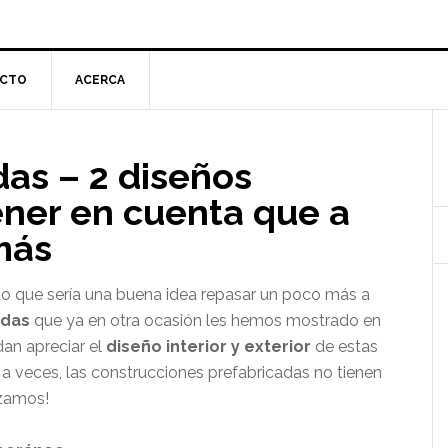
CTO
ACERCA
l
das – 2 diseños
p
ner en cuenta que a
más
 que sería una buena idea repasar un poco más a
adas
que ya en otra ocasión les hemos mostrado en
dan apreciar el
diseño interior y exterior
de estas
 a veces, las construcciones prefabricadas no tienen
nzamos!