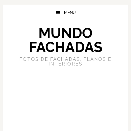
Saltar
Saltar
al
a
MENU
contenido
la
principal
barra
MUNDO
lateral
principal
FACHADAS
FOTOS DE FACHADAS, PLANOS E
INTERIORES