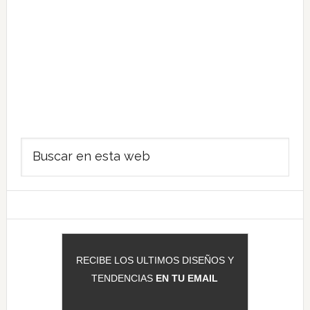
Barra
Buscar
lateral
en
principal
esta
web
RECIBE LOS ULTIMOS DISEÑOS Y
TENDENCIAS
EN TU EMAIL