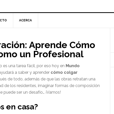
CTO
ACERCA
l
ración: Aprende Cómo
p
omo un Profesional
 es una tarea fácil, por eso hoy en
Mundo
 ayudará a saber y aprender
cómo colgar
pués de todo, además de que las obras retratan una
dad de los residentes, imaginar formas de composición
e puede ser un desafío… ¡Vamos!
s en casa?