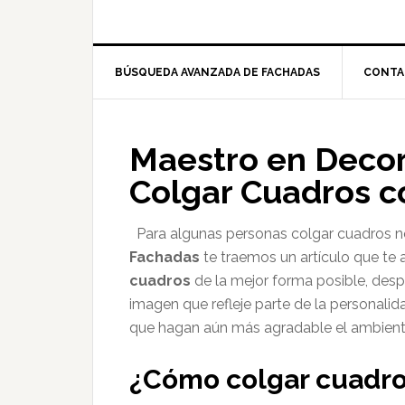
BÚSQUEDA AVANZADA DE FACHADAS
CONTA
Maestro en Deco
Colgar Cuadros c
Para algunas personas colgar cuadros no
Fachadas
te traemos un artículo que te
cuadros
de la mejor forma posible, des
imagen que refleje parte de la personali
que hagan aún más agradable el ambient
¿Cómo colgar cuadro