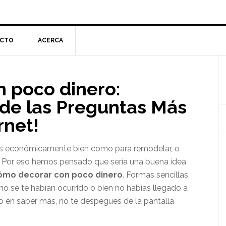
CTO
ACERCA
l
 poco dinero:
p
de las Preguntas Más
rnet!
os económicamente bien como para remodelar, o
r. Por eso hemos pensado que sería una buena idea
ómo decorar con poco dinero
. Formas sencillas
no se te habían ocurrido o bien no habías llegado a
do en saber más, no te despegues de la pantalla