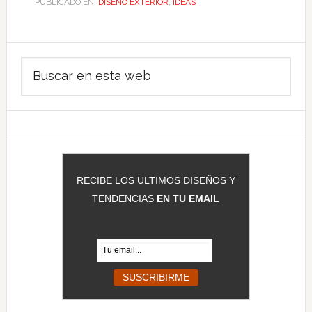
PUBLICADO EN:
DISEÑO EXTERIOR
,
IDEAS
Barra
Buscar
lateral
en
principal
esta
web
RECIBE LOS ULTIMOS DISEÑOS Y
TENDENCIAS
EN TU EMAIL