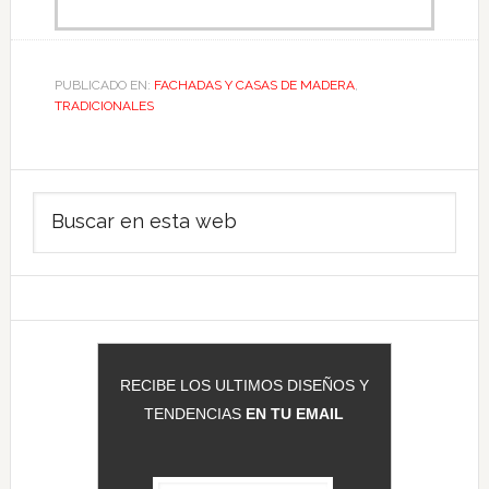
PUBLICADO EN:
FACHADAS Y CASAS DE MADERA
,
TRADICIONALES
Barra
Buscar
lateral
en
principal
esta
web
RECIBE LOS ULTIMOS DISEÑOS Y
TENDENCIAS
EN TU EMAIL