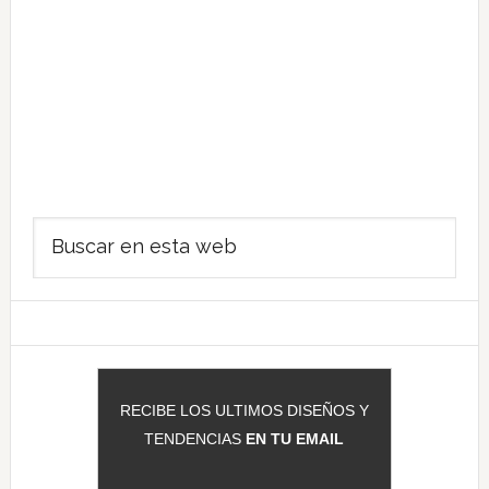
Barra
Buscar
lateral
en
principal
esta
web
RECIBE LOS ULTIMOS DISEÑOS Y
TENDENCIAS
EN TU EMAIL