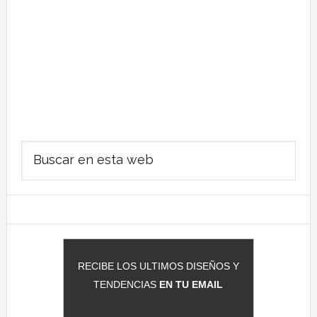
Barra
Buscar
lateral
en
principal
esta
web
RECIBE LOS ULTIMOS DISEÑOS Y
TENDENCIAS
EN TU EMAIL