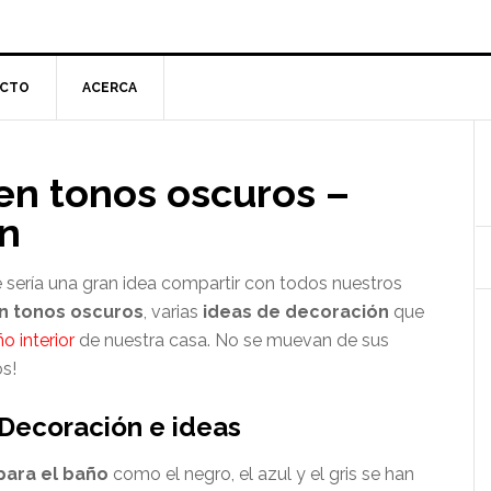
CTO
ACERCA
l
en tonos oscuros –
p
ón
ería una gran idea compartir con todos nuestros
n tonos oscuros
, varias
ideas de decoración
que
o interior
de nuestra casa. No se muevan de sus
s!
 Decoración e ideas
para el baño
como el negro, el azul y el gris se han