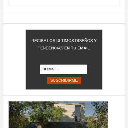
en
principal
esta
web
RECIBE LOS ULTIMOS DISEÑOS Y
TENDENCIAS
EN TU EMAIL