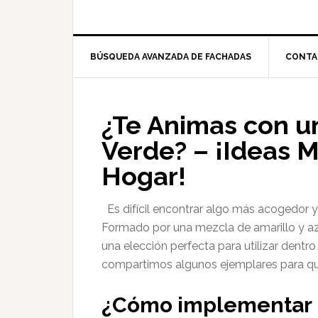
BÚSQUEDA AVANZADA DE FACHADAS
CONTA
¿Te Animas con un
Verde? – ¡Ideas M
Hogar!
Es difícil encontrar algo más acogedor
Formado por una mezcla de amarillo y azu
una elección perfecta para utilizar dentr
compartimos algunos ejemplares para q
¿Cómo implementar un