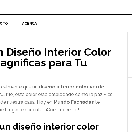
CTO
ACERCA
l
 Diseño Interior Color
p
agníficas para Tu
 y calmante que un
diseño interior color verde
.
l frío, este color está catalogado como la paz y es
o de nuestra casa. Hoy en
Mundo Fachadas
te
ue tengas en cuenta… ¡Comencemos!
 diseño interior color