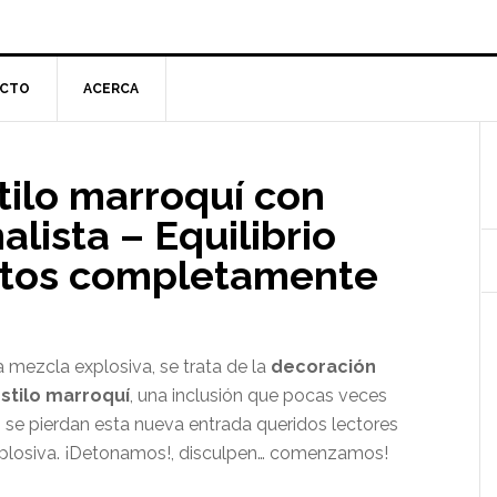
CTO
ACERCA
l
stilo marroquí con
p
lista – Equilibrio
ptos completamente
 mezcla explosiva, se trata de la
decoración
estilo marroquí
, una inclusión que pocas veces
o se pierdan esta nueva entrada queridos lectores
plosiva. ¡Detonamos!, disculpen… comenzamos!