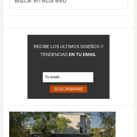
lateral
en
principal
esta
web
RECIBE LOS ULTIMOS DISEÑOS Y
TENDENCIAS
EN TU EMAIL