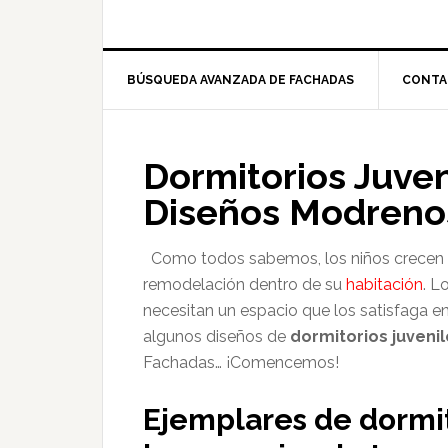
BÚSQUEDA AVANZADA DE FACHADAS
CONTA
Dormitorios Juven
Diseños Modrenos
Como todos sabemos, los niños crecen r
remodelación dentro de su
habitación
. L
necesitan un espacio que los satisfaga en
algunos diseños de
dormitorios juveni
Fachadas… ¡Comencemos!
Ejemplares de dormit