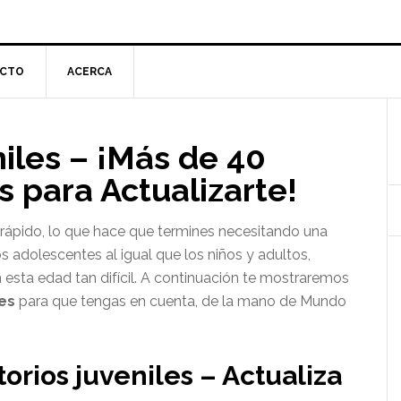
CTO
ACERCA
l
iles – ¡Más de 40
p
 para Actualizarte!
ápido, lo que hace que termines necesitando una
os adolescentes al igual que los niños y adultos,
 esta edad tan difícil. A continuación te mostraremos
les
para que tengas en cuenta, de la mano de Mundo
orios juveniles – Actualiza